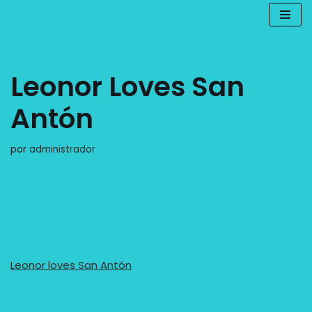
Saltar
al
contenido
Leonor Loves San
Antón
por
administrador
Leonor loves San Antón